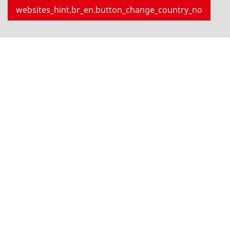
websites_hint.br_en.button_change_country_no
/br-pt